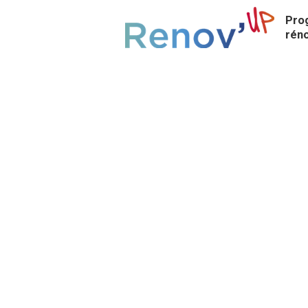
Pro
rén