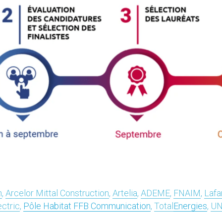
n
, 
Arcelor Mittal Construction
, 
Artelia
, 
ADEME
, 
FNAIM
, 
Lafa
ectric
, 
Pôle Habitat FFB Communication
, 
Total
Energies
, 
UN