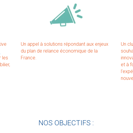
ive 
Un appel à solutions répondant aux enjeux 
Un clu
du plan de relance économique de la 
souhai
 les 
France.
innova
lier, 
et à f
l'exp
nouve
NOS OBJECTIFS :