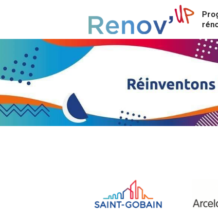
Pro
rén